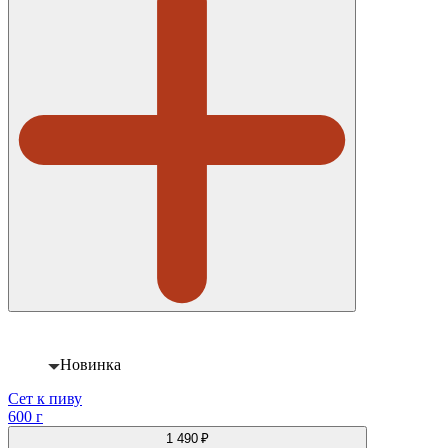
Новинка
Сет к пиву
600 г
1 490 ₽