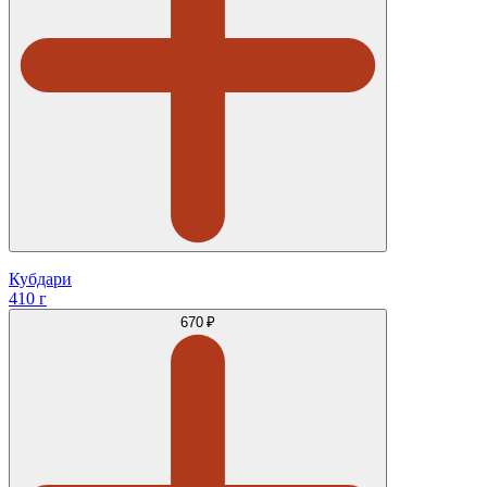
Кубдари
410 г
670 ₽