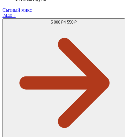
Сытный микс
2440 г
5 000 ₽
4 550 ₽