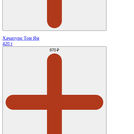
Хачапури Том Ям
420 г
870 ₽