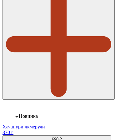
Новинка
Хачапури чкмерули
370 г
690 ₽