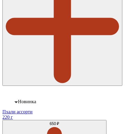
Новинка
Пхали ассорти
220 г
650 ₽